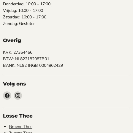
Donderdag: 10:00 - 17:00
Vrijdag: 10:00 - 17:00
Zaterdag: 10:00 - 17:00
Zondag: Gesloten
Overig
KVK: 27364466
BTW: NL822182087B01
BANK: NL92 INGB 0004862429
Volg ons
Vind
Vind
ons
ons
op
op
Facebook
Instagram
Losse Thee
Groene Thee