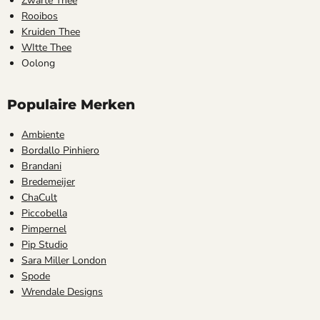
Zwarte Thee
Rooibos
Kruiden Thee
WItte Thee
Oolong
Populaire Merken
Ambiente
Bordallo Pinhiero
Brandani
Bredemeijer
ChaCult
Piccobella
Pimpernel
Pip Studio
Sara Miller London
Spode
Wrendale Designs