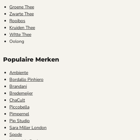
Groene Thee
Zwarte Thee
Rooibos
Kruiden Thee
WItte Thee
Oolong
Populaire Merken
Ambiente
Bordallo Pinhiero
Brandani
Bredemeijer
ChaCult
Piccobella
Pimpernel
Pip Studio
Sara Miller London
Spode