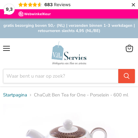
×
683
Reviews
9,3
gratis bezorging boven 50,- (NL) | verzenden binnen 1-3 werkdagen |
retourneren slechts 4,95 (NL/BE)
Menu
Winke
bekijk
Startpagina
ChaCult Ben Tea for One - Porselein - 600 ml