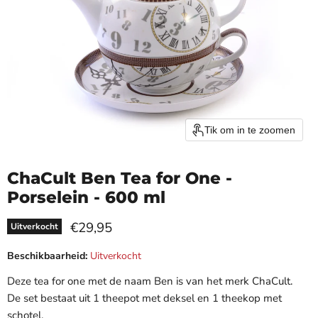
Tik om in te zoomen
ChaCult Ben Tea for One -
Porselein - 600 ml
Huidige prijs
€29,95
Uitverkocht
Beschikbaarheid:
Uitverkocht
Deze tea for one met de naam Ben is van het merk ChaCult.
De set bestaat uit 1 theepot met deksel en 1 theekop met
schotel.