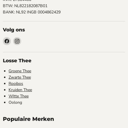
BTW: NL822182087B01
BANK: NL92 INGB 0004862429
Volg ons
Vind
Vind
ons
ons
op
op
Facebook
Instagram
Losse Thee
Groene Thee
Zwarte Thee
Rooibos
Kruiden Thee
WItte Thee
Oolong
Populaire Merken