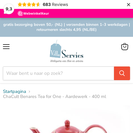
×
683
Reviews
9,3
gratis bezorging boven 50,- (NL) | verzenden binnen 1-3 werkdagen |
retourneren slechts 4,95 (NL/BE)
Menu
Winke
bekijk
Startpagina
ChaCult Benares Tea for One - Aardewerk - 400 ml