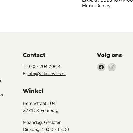
EAN
: 8721184074466
Merk
: Disney
Contact
Volg ons
Vind
Vind
T. 070 - 204 206 4
ons
ons
E.
info@villaservies.nl
op
op
n
Facebook
Instagr
Winkel
en
Herenstraat 104
2271CK Voorburg
Maandag: Gesloten
Dinsdag: 10:00 - 17:00