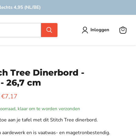
lechts 4,95 (NL/BE)
Inloggen
Winkel
bekijke
ch Tree Dinerbord -
- 26,7 cm
kelijke prijs
Huidige prijs
€7,17
voorraad, klaar om te worden verzonden
e aan je tafel met dit Stitch Tree dinerbord.
n aardewerk en is
vaatwas- en magetronbestendig.