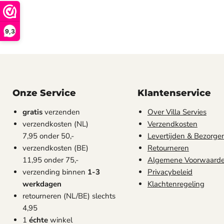
9,3
Onze Service
Klantenservice
gratis
verzenden
Over Villa Servies
verzendkosten (NL)
Verzendkosten
7,95 onder 50,-
Levertijden & Bezorge
verzendkosten (BE)
Retourneren
11,95 onder 75,-
Algemene Voorwaard
verzending binnen
1-3
Privacybeleid
werkdagen
Klachtenregeling
retourneren (NL/BE) slechts
4,95
1
échte
winkel