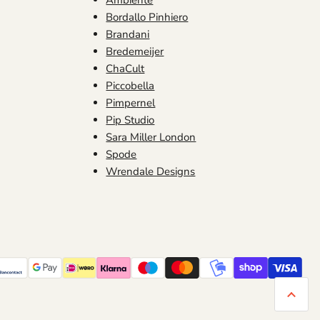
Bordallo Pinhiero
Brandani
Bredemeijer
ChaCult
Piccobella
Pimpernel
Pip Studio
Sara Miller London
Spode
Wrendale Designs