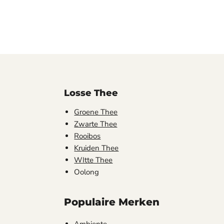
Losse Thee
Groene Thee
Zwarte Thee
Rooibos
am
Kruiden Thee
WItte Thee
Oolong
Populaire Merken
Ambiente