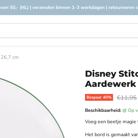
oven 50,- (NL) | verzenden binnen 1-3 werkdagen | retourneren s
- 26,7 cm
Disney Stit
Aardewerk 
Oorspron
€11,95
Bespaar
40
%
Beschikbaarheid:
op 
Voeg een beetje magie to
Het bord is gemaakt va