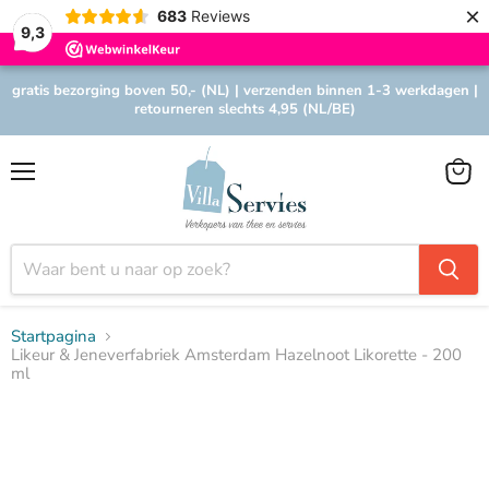
×
683
Reviews
9,3
gratis bezorging boven 50,- (NL) | verzenden binnen 1-3 werkdagen |
retourneren slechts 4,95 (NL/BE)
Menu
Winke
bekijk
Startpagina
Likeur & Jeneverfabriek Amsterdam Hazelnoot Likorette - 200
ml