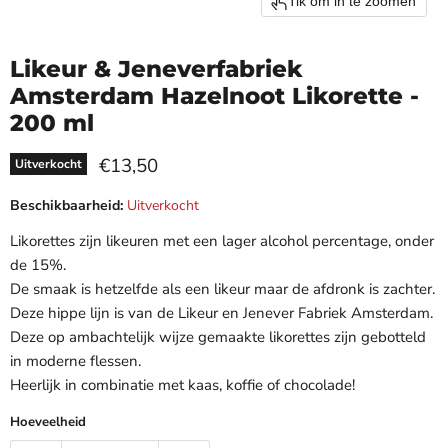
Tik om in te zoomen
Likeur & Jeneverfabriek
Amsterdam Hazelnoot Likorette -
200 ml
Huidige prijs
€13,50
Uitverkocht
Beschikbaarheid:
Uitverkocht
Likorettes zijn likeuren met een lager alcohol percentage, onder
de 15%.
De smaak is hetzelfde als een likeur maar de afdronk is zachter.
Deze hippe lijn is van de Likeur en Jenever Fabriek Amsterdam.
Deze op ambachtelijk wijze gemaakte likorettes zijn gebotteld
in moderne flessen.
Heerlijk in combinatie met kaas, koffie of chocolade!
Hoeveelheid