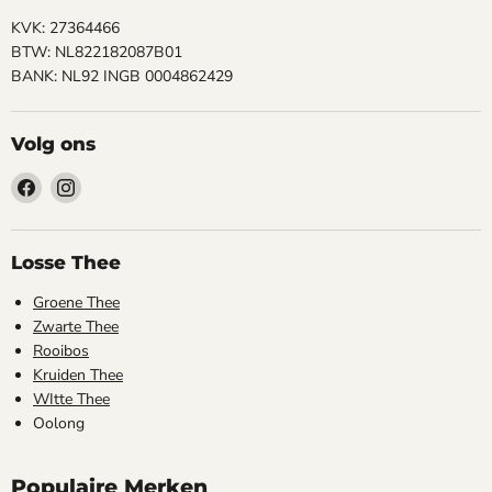
KVK: 27364466
BTW: NL822182087B01
BANK: NL92 INGB 0004862429
Volg ons
Vind
Vind
ons
ons
op
op
Facebook
Instagram
Losse Thee
Groene Thee
Zwarte Thee
Rooibos
Kruiden Thee
WItte Thee
Oolong
Populaire Merken