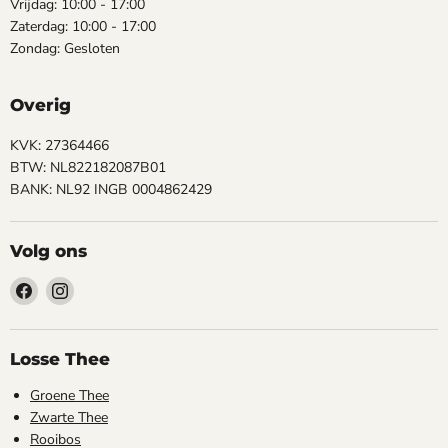
Vrijdag: 10:00 - 17:00
Zaterdag: 10:00 - 17:00
Zondag: Gesloten
Overig
KVK: 27364466
BTW: NL822182087B01
BANK: NL92 INGB 0004862429
Volg ons
Vind
Vind
ons
ons
op
op
Facebook
Instagram
Losse Thee
Groene Thee
Zwarte Thee
Rooibos