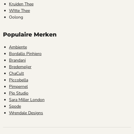
Kruiden Thee
WItte Thee
Oolong
Populaire Merken
Ambiente
Bordallo Pinhiero
Brandani
Bredemeijer
ChaCult
Piccobella
Pimpernel
Pip Studio
Sara Miller London
Spode
Wrendale Designs