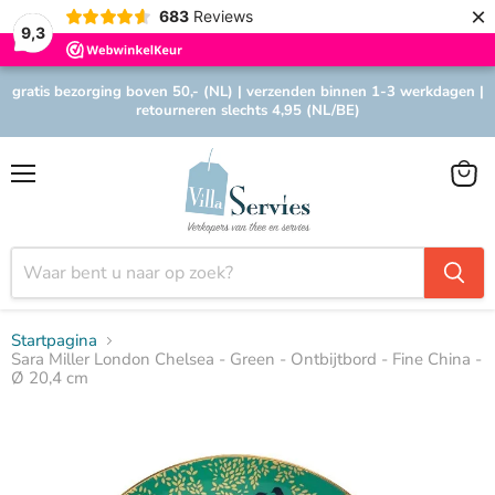
×
683
Reviews
9,3
gratis bezorging boven 50,- (NL) | verzenden binnen 1-3 werkdagen |
retourneren slechts 4,95 (NL/BE)
Menu
Winke
bekijk
Startpagina
Sara Miller London Chelsea - Green - Ontbijtbord - Fine China -
Ø 20,4 cm