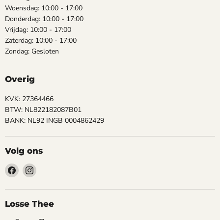
Woensdag: 10:00 - 17:00
Donderdag: 10:00 - 17:00
Vrijdag: 10:00 - 17:00
Zaterdag: 10:00 - 17:00
Zondag: Gesloten
Overig
KVK: 27364466
BTW: NL822182087B01
BANK: NL92 INGB 0004862429
Volg ons
Vind
Vind
ons
ons
op
op
Facebook
Instagram
Losse Thee