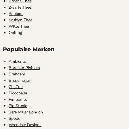
Groene Thee
Zwarte Thee
Rooibos
Kruiden Thee
WItte Thee
Oolong
Populaire Merken
Ambiente
Bordallo Pinhiero
Brandani
Bredemeijer
ChaCult
Piccobella
Pimpernel
Pip Studio
Sara Miller London
Spode
Wrendale Designs