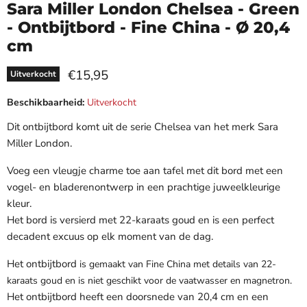
Sara Miller London Chelsea - Green
- Ontbijtbord - Fine China - Ø 20,4
cm
Huidige prijs
€15,95
Uitverkocht
Beschikbaarheid:
Uitverkocht
Dit ontbijtbord komt uit de serie Chelsea van het merk Sara
Miller London.
Voeg een vleugje charme toe aan tafel met dit bord met een
vogel- en bladerenontwerp in een prachtige juweelkleurige
kleur.
Het bord is versierd met 22-karaats goud en is een perfect
decadent excuus op elk moment van de dag.
Het ontbijtbord
is gemaakt van Fine China met details van 22-
karaats goud en is niet geschikt voor de vaatwasser en magnetron.
Het ontbijtbord heeft een doorsnede van 20,4 cm en een