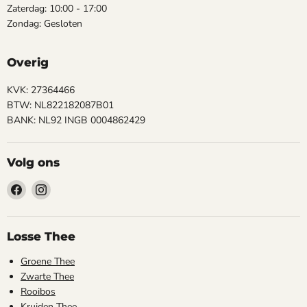
Zaterdag: 10:00 - 17:00
Zondag: Gesloten
Overig
KVK: 27364466
BTW: NL822182087B01
BANK: NL92 INGB 0004862429
Volg ons
Vind
Vind
ons
ons
op
op
Facebook
Instagram
Losse Thee
Groene Thee
Zwarte Thee
Rooibos
Kruiden Thee